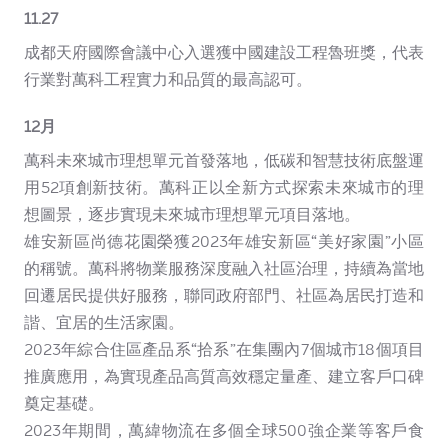
11.27
成都天府國際會議中心入選獲中國建設工程魯班獎，代表
行業對萬科工程實力和品質的最高認可。
12月
萬科未來城市理想單元首發落地，低碳和智慧技術底盤運
用52項創新技術。萬科正以全新方式探索未來城市的理
想圖景，逐步實現未來城市理想單元項目落地。
雄安新區尚德花園榮獲2023年雄安新區“美好家園”小區
的稱號。萬科將物業服務深度融入社區治理，持續為當地
回遷居民提供好服務，聯同政府部門、社區為居民打造和
諧、宜居的生活家園。
2023年綜合住區產品系“拾系”在集團內7個城市18個項目
推廣應用，為實現產品高質高效穩定量產、建立客戶口碑
奠定基礎。
2023年期間，萬緯物流在多個全球500強企業等客戶食