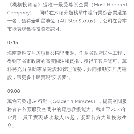
《機構投資者》獲唯一最受尊崇企業（Most Honored
Company），同時在六項分類榜單中獲行業綜合票選第
一名，獲得全明星地位（All-Star Status），公司在資本
市場表現獲得投資者認可。
07.15
海南萬科安居房項目公園里開盤。作為省政府民生工程，
得到了省市政府的高度關注和贊揚，獲得了客戶認可。萬
科將充分借助專業建設和管理優勢，共同推動安居房建
設，讓更多市民實現“安居夢"。
09.08
萬物云發起G4行動（Golden 4 Minutes），提高空間服
務者在各類服務空間中的應急救援能力。截止至2023年
12月，員工實現成功救人19起，凝聚各方力量挽救生
命。