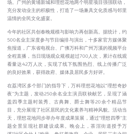
场。广州的黄埔新城和理想花地两个明星项目强强联动，
充分发动业主的积极性，打造了一场兼具文化质感与邻里
温情的全民文化盛宴。
今年的社区共创春晚规模与影响力再创新高。据统计，约
500名业主深度参与节目编排与演出，十多家官方媒体聚
焦报道，广东省电视台、广佛万科和广州万溪的视频平台
全程直播，当日现场观众规模超过700人次，累计在线观
看量达42万人次，实现了线下氛围热烈、线上传播广泛
的良好效果，获得政府、媒体及居民多方好评。
在荔湾区多个部门的指导下，万科理想花地以“理想奇妙
夜”为主题，发动250余名业主演员联袂献艺，呈现了涵
盖四季主题时装秀、古典舞、爵士舞等20余个精品节
目，充分展现了社区居民的文化素养与精神风貌。活动当
天，理想花地同步举办年度成果策展，通过“理想四季”主
题全景呈现社群建设成果。晚会上，茶滘街道授予万