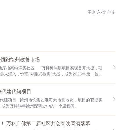
图:但东/文:但东
，领跑徐州改善市场
首个地库抬高纯洋房社区——万科檐屿溪项目实现首开大捷，项
0多人涌入，惊现“奔跑式抢房”大战，成为2026年第一首开
块代建代销项目
首个代建项目—徐州地铁集团淮海天地北地块，项目的获取实
，成为万科14年徐州深耕史中的一个里程碑。
看！ 万科广佛第二届社区共创春晚圆满落幕