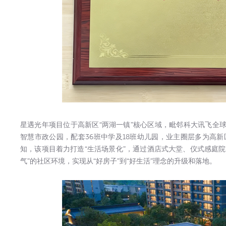
星遇光年项目位于高新区“两湖一镇”核心区域，毗邻科大讯飞全球
智慧市政公园，配套36班中学及18班幼儿园，业主圈层多为高
知，该项目着力打造“生活场景化”，通过酒店式大堂、仪式感庭院
气”的社区环境，实现从“好房子”到“好生活”理念的升级和落地。