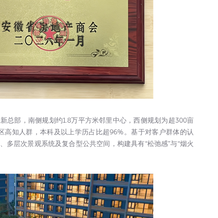
新总部，南侧规划约1.8万平方米邻里中心，西侧规划为超300亩
新区高知人群，本科及以上学历占比超96%。基于对客户群体的认
、多层次景观系统及复合型公共空间，构建具有“松弛感”与“烟火