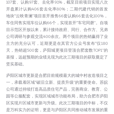
107套、认购97套、去化率91%，截至目前项目实现八次
开盘累计认购406套去化率80%；二期代建代销的首发
地块“云映青澜”项目首开推售66套认购66套去化100%，
车住同售实现车位认购66个，实现首开“车宅同磬”。自项
目示范区开放以来，累计接待政府、同行、合作方、兄弟
公司调研与参观交流400余次。两个项目的热销赢得了业
主方的充分认可，近期更是在其官方公众号发布“仅180
天，热销超500套，庐阳城更项目登顶合肥套数TOP1”的
喜报，远超预期的业绩兑现为此次三期项目的获取奠定了
坚实基础。
庐阳区城市更新是合肥目前规模最大的城中村改造项目之
一，承载着区域“破旧立新、提质升级”的重要使命。苏皖
公司通过持续打造高品质住宅产品，完善商业、教育、公
园等公服配套，实现区域城市功能布局，助力合肥市庐阳
区实现片区城市更新与升级。此次三期项目的中标，不仅
是万科实力的证明，更是与庐阳区共同推动城市发展的重