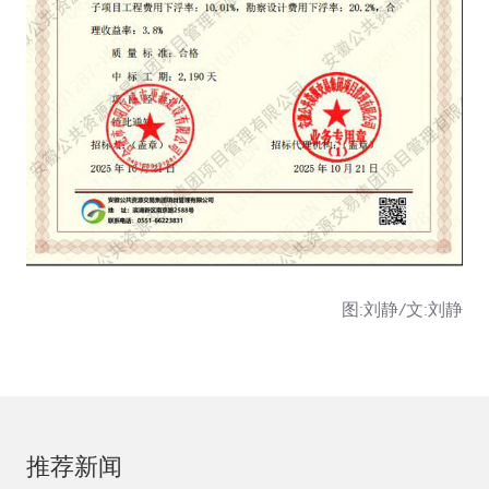
图:刘静/文:刘静
推荐新闻