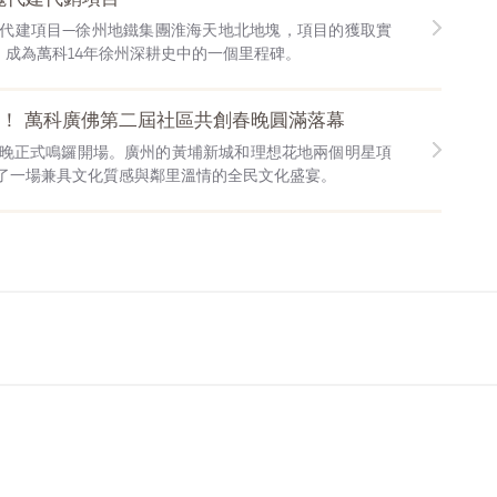
首個代建項目—徐州地鐵集團淮海天地北地塊，項目的獲取實
，成為萬科14年徐州深耕史中的一個里程碑。
看！ 萬科廣佛第二屆社區共創春晚圓滿落幕
春晚正式鳴鑼開場。廣州的黃埔新城和理想花地兩個明星項
了一場兼具文化質感與鄰里溫情的全民文化盛宴。