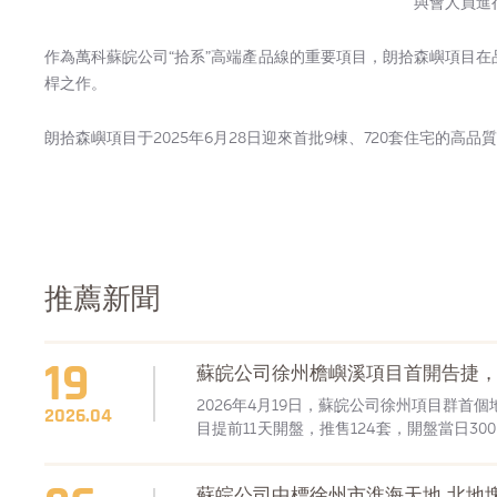
與會人員進
作為萬科蘇皖公司“拾系”高端產品線的重要項目，朗拾森嶼項目在
桿之作。
朗拾森嶼項目于2025年6月28日迎來首批9棟、720套住宅的高
推薦新聞
19
蘇皖公司徐州檐嶼溪項目首開告捷
2026年4月19日，蘇皖公司徐州項目群
2026.04
目提前11天開盤，推售124套，開盤當日30
紅盤！
蘇皖公司中標徐州市淮海天地 北地