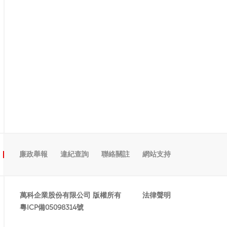
廉政舉報
違紀查詢
聯絡關註
網站支持
萬科企業股份有限公司 版權所有
法律聲明
粵ICP備05098314號