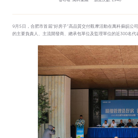
9月5日，合肥市首屆“好房子”高品質交付觀摩活動在萬科蘇皖公
的主要負責人、主流開發商、總承包單位及監理單位的近300名