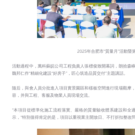
2025年合肥市“質量月”活動
活動過程中，萬科蘇皖公司工程負責人張標俊致開幕詞，朗拾森
魏邦仁作“精細化建設“好房子”，匠心筑造品質交付”主題講話。
隨后，與會人員分批進入項目實景園區和樣板空間進行現場觀摩
容，并與工程、客服及物業人員現場交流。
“本項目從標準化施工流程落實、嚴格的質量驗收體系建設和全
示，“特別值得肯定的是，項目以重視業主開放日、不打折扣整改