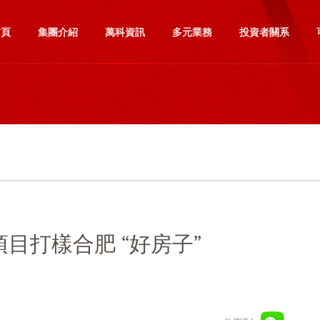
首頁
集團介紹
萬科資訊
多元業務
投資者關系
目打樣合肥 “好房子”