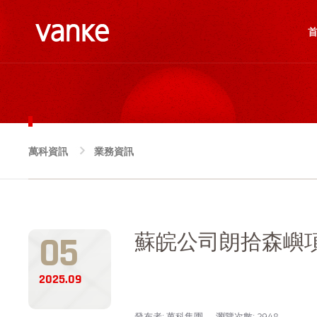
萬科資訊
業務資訊
NEWS
05
蘇皖公司朗拾森嶼項
2025.09
發布者: 萬科集團
瀏覽次數: 2948