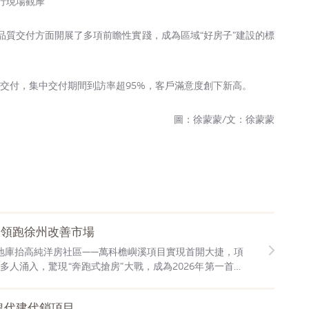
行現場觀摩
品質交付方面開展了多項前瞻性實踐，成為區域“好房子”建設的標
品質交付，集中交付期間到訪率超95%，客戶滿意度創下新高。
圖：徐蒙蒙/文：徐蒙蒙
，領跑徐州改善市場
首個地庫抬高純洋房社區——萬科檐嶼溪項目實現首開大捷，項
0多人涌入，驚現“奔跑式搶房”大戰，成為2026年第一首開
塊代建代銷項目